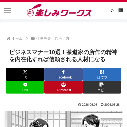
⌕
✉
ホーム
仕事を楽しむ考え方
ビジネスマナー10選！茶道家の所作の精神
を内在化すれば信頼される人材になる
X
Facebook
はてブ
LINE
Pinterest
コピー
2026.06.08
2026.06.28