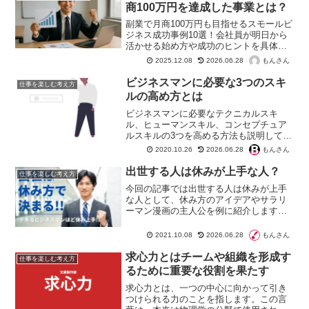
商100万円を達成した事業とは？
副業で月商100万円も目指せるスモールビ
ジネス成功事例10選！会社員が明日から
活かせる始め方や成功のヒントを具体的
に解説。あなたの「好き」を仕事にする
もんさん
2025.12.08
2026.06.28
第一歩を応援します。
ビジネスマンに必要な3つのスキ
仕事を楽しむ考え方
ルの高め方とは
ビジネスマンに必要なテクニカルスキ
ル、ヒューマンスキル、コンセプチュア
ルスキルの3つを高める方法も説明してい
ます。合わせて最新の経団連アンケート
もんさん
2020.10.26
2026.06.28
から求められるスキルを解説していま
す。特に30代〜若手社会人にも役立つス
出世する人は休みが上手な人？
仕事を楽しむ考え方
キルなので、ぜひ参考にしてください。
今回の記事では出世する人は休みが上手
な人として、休み方のアイデアやサラリ
ーマン漫画の主人公を例に紹介します。
上手に休めていないと自覚しつつ、次の
週末も無駄にしてしまう……。独身でも
もんさん
2021.10.08
2026.06.28
結婚していても、できるビジネスマンは
休み方が上手いのです。
求心力とはチームや組織を形成す
仕事を楽しむ考え方
るために重要な役割を果たす
求心力とは、一つの中心に向かって引き
つけられる力のことを指します。この言