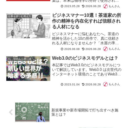
葉は、本来は物理学の分野で使用されて
いましたが、現在ではビジネスや人間関
もんさん
2023.05.28
2026.06.28
係など、様々な分野において用いられる
ようになりました。
ビジネスマナー10選！茶道家の所
仕事を楽しむ考え方
作の精神を内在化すれば信頼され
る人材になる
ビジネスマナーに悩むあなたへ。茶道の
精神を活かした10の所作で、真に信頼さ
れる人材になりませんか？「水屋の準
備」に学ぶ事前準備の徹底から「一期一
もんさん
2026.06.08
2026.06.28
会」の心で臨む名刺交換まで、ビジネス
に役立つ具体的なマナーを解説。あなた
Web3.0のビジネスモデルとは？
AI・Webを仕事に使う
の立ち居振る舞いが変われば、仕事も人
本記事ではWeb3.0のビジネスモデルにつ
間関係も円滑になるヒントが満載です。
いて解説しています。Web3.0 は次世代の
インターネット環境のことでありWeb3
とも呼ばれます。2018年頃からネット上
で取り入れられた概念です。分散型のフ
もんさん
2023.01.04
2026.06.28
レームワークが基盤になり、個人と個人
がダイレクトに繋がるため、サーバーや
プラットフォームなどの中央の管理主体
がありません。
新規事業や新市場開拓で打ち出すべき施
策とは？