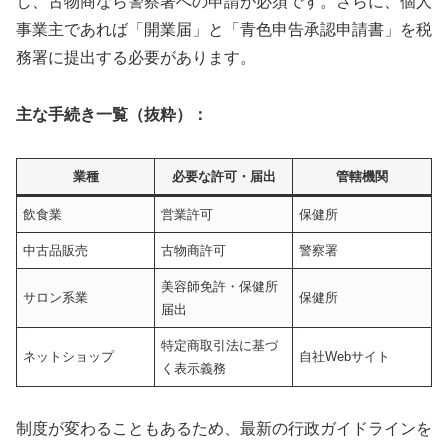
し、古物商なら警察署への申請が必須です。さらに、個人
事業主であれば「開業届」と「青色申告承認申請書」を税
務署に提出する必要があります。
主な手続き一覧（抜粋）：
業種
必要な許可・届出
管轄機関
飲食業
営業許可
保健所
中古品販売
古物商許可
警察署
美容師免許・保健所
サロン系業
保健所
届出
特定商取引法に基づ
ネットショップ
自社Webサイト
く表示義務
制度が変わることもあるため、最新の行政ガイドラインを