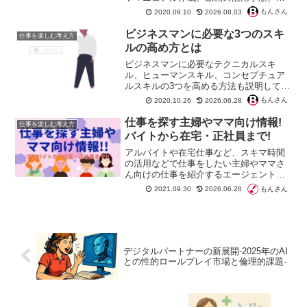
ンター制度の導入プロセスまで詳しく紹
もんさん
2020.09.10
2026.08.03
介します。短期間で現場の生産性を高
め、優秀な人材を育てるための具体策が
ビジネスマンに必要な3つのスキ
仕事を楽しむ考え方
分かります。
ルの高め方とは
ビジネスマンに必要なテクニカルスキ
ル、ヒューマンスキル、コンセプチュア
ルスキルの3つを高める方法も説明してい
ます。合わせて最新の経団連アンケート
もんさん
2020.10.26
2026.06.28
から求められるスキルを解説していま
す。特に30代〜若手社会人にも役立つス
仕事を探す主婦やママ向け情報!
仕事を楽しむ考え方
キルなので、ぜひ参考にしてください。
バイトから在宅・正社員まで!
アルバイトや在宅仕事など、スキマ時間
の活用などで仕事をしたい主婦やママさ
ん向けの仕事を紹介するエージェントを
特集しています。もちろん、本気で働き
もんさん
2021.09.30
2026.06.28
たい方の情報も掲載していますのでしっ
かりチェックしてくださいね。
デジタルパートナーの新展開-2025年のAI
との性的ロールプレイ市場と倫理的課題-