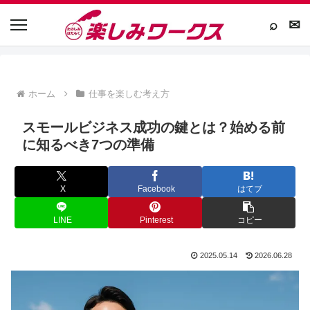
⌕
✉
ホーム
仕事を楽しむ考え方
スモールビジネス成功の鍵とは？始める前
に知るべき7つの準備
X
Facebook
はてブ
LINE
Pinterest
コピー
2025.05.14
2026.06.28