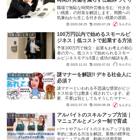
職場で無駄な時間外労働を生む「付き合
い残業」の対策を解説します。周囲への
気兼ねから生じる付き合い残業の原因を
分析し、管理職の定時退社や残業事前申
もんさん
2020.08.25
2026.07.29
請制度といった具体的な解決策を掲載。
組織の仕組みを見直して業務効率化と働
100万円以内で始めるスモールビ
仕事を楽しむ考え方
き方改革を推進しましょう。
ジネス｜低コストで起業する方法
予算100万円で独立・起業をお考えの初心
者の方へ。低コストで始められるスモー
ルビジネスモデル5選と成功の秘訣を具体
的に解説。資金計画や賢い資金の使い
もんさん
2025.12.01
2026.07.01
方、成功へのヒント満載で、あなたの夢
の実現を丁寧にサポートします。
謎マナーを解説!! デキる社会人に
仕事を楽しむ考え方
必須？
謎マナーといわれる不思議な慣習がビジ
ネス社会では数多く残されています。必
要、不要は別としてもそうしたマナーを
大事にする人たちがいるのも確かです。
もんさん
2021.07.25
2026.06.28
何かの折にさりげなく謎マナーを発揮す
れば「気がきくやつ！」と評価されるこ
アルバイトのスキルアップ方法｜
仕事を楽しむ考え方
ともあるはずです。
マニュアルとメンター制で育成
パートやアルバイトのスキルアップを効
率的に進める方法を解説。業務の標準化
やマニュアル作成、動画の活用手順、メ