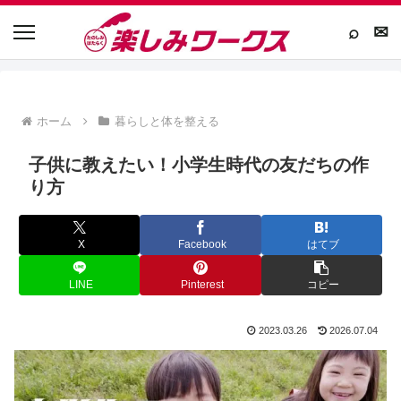
⌕
✉
ホーム
暮らしと体を整える
子供に教えたい！小学生時代の友だちの作
り方
X
Facebook
はてブ
LINE
Pinterest
コピー
2023.03.26
2026.07.04