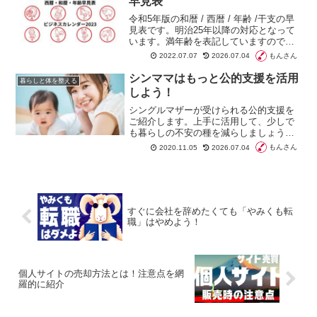
早見表
令和5年版の和暦 / 西暦 / 年齢 /干支の早
見表です。明治25年以降の対応となって
います。満年齢を表記していますので、
誕生日を迎えた以降の年齢として表記し
もんさん
2022.07.07
2026.07.04
ています。誕生日前は、年齢から1を引き
ます。2023年のビジネスカレンダーも掲
シンママはもっと公的支援を活用
暮らしと体を整える
載しています
しよう！
シングルマザーが受けられる公的支援を
ご紹介します。上手に活用して、少しで
も暮らしの不安の種を減らしましょう。
経営者の方も従業員にひとり親の方がい
もんさん
2020.11.05
2026.07.04
るなら公的支援をアドバイスしましょ
う。
すぐに会社を辞めたくても「やみくも転
職」はやめよう！
個人サイトの売却方法とは！注意点を網
羅的に紹介