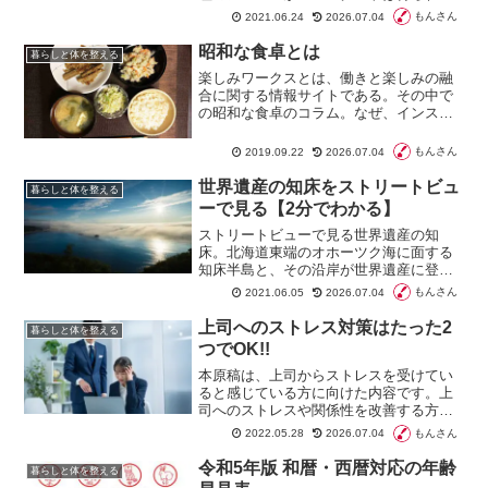
かったが、ひょっとしたらサワークリー
もんさん
2021.06.24
2026.07.04
ム風に食するのか？グーグルストリート
ビューでゆく、大阪〜ナイジェリアの歩
昭和な食卓とは
暮らしと体を整える
き旅10回目。
楽しみワークスとは、働きと楽しみの融
合に関する情報サイトである。その中で
の昭和な食卓のコラム。なぜ、インスタ
できらびやかな食がもてはやされる時代
にあえて昭和なのか。それは多職種、多
もんさん
2019.09.22
2026.07.04
個性へのオマージュだ
世界遺産の知床をストリートビュ
暮らしと体を整える
ーで見る【2分でわかる】
ストリートビューで見る世界遺産の知
床。北海道東端のオホーツク海に面する
知床半島と、その沿岸が世界遺産に登録
されています。
もんさん
2021.06.05
2026.07.04
上司へのストレス対策はたった2
暮らしと体を整える
つでOK!!
本原稿は、上司からストレスを受けてい
ると感じている方に向けた内容です。上
司へのストレスや関係性を改善する方法
としてルール化とTODOを紹介します。
もんさん
2022.05.28
2026.07.04
いろいろ考えるより、上司との距離や関
係性をルール化することで余計な負荷を
令和5年版 和暦・西暦対応の年齢
暮らしと体を整える
減らします。