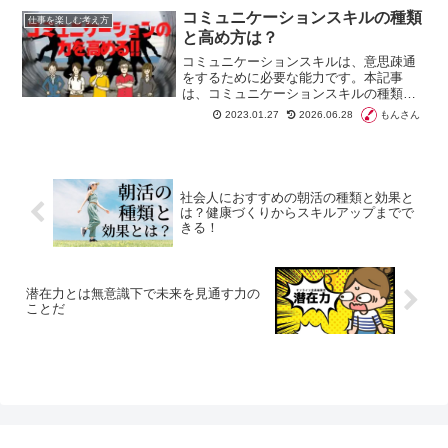
するヒントを解説。今日から実践できる
コミュニケーションスキルの種類
仕事を楽しむ考え方
コツで、あなたの人間関係が劇的に改善
と高め方は？
するでしょう。
コミュニケーションスキルは、意思疎通
をするために必要な能力です。本記事
は、コミュニケーションスキルの種類と
高め方について説明しています。人と良
もんさん
2023.01.27
2026.06.28
好なコミュニケーションを取りたい方
や、自分のコミュニケーション力を振り
返って意識したい方におすすめの記事と
なっています。
社会人におすすめの朝活の種類と効果と
は？健康づくりからスキルアップまでで
きる！
潜在力とは無意識下で未来を見通す力の
ことだ