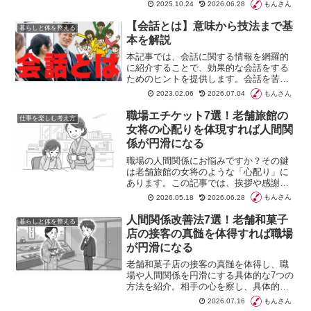
で徹底比較。あなたのキャリアに最適な
もんさん
2025.10.24
2026.06.28
プログラムが必ず見つかる、サイエンス
コミュニケーション教育の完全ガイドで
【会話とは】意味から技法まで基
暮らしと体を整える
す。
本を解説
本記事では、会話に関する情報を網羅的
に紹介することで、効果的な会話をする
ためのヒントを提供します。会話を苦手
に感じる方、もっとうまくなりたいと考
もんさん
2023.02.06
2026.07.04
えている方、会話の意義や方法を改めて
見つめ直したい方におすすめします。
職場エチケット7選！老舗旅館の
仕事を楽しむ考え方
女将の心配りを体現すれば人間関
係が円滑になる
職場の人間関係にお悩みですか？その鍵
は老舗旅館の女将のような「心配り」に
あります。この記事では、挨拶や感謝の
伝え方など、明日から実践できる7つの職
もんさん
2026.05.18
2026.06.28
場エチケットを具体的に解説します。お
もてなしの心でコミュニケーションを円
人間関係改善法7選！老舗和菓子
暮らしと体を整える
滑にし、同僚から「また一緒に働きた
店の接客の真髄を体得すれば職場
い」と思われる存在になりましょう。
が円滑になる
老舗和菓子店の接客の真髄を体得し、職
場や人間関係を円滑にする具体的な7つの
方法を紹介。相手の心を察し、具体的な
感謝や共感、先回りの気遣いをすること
もんさん
2026.07.16
で、信頼を築き、より良い関係性を構築