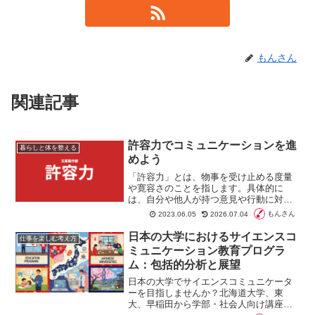
もんさん
関連記事
許容力でコミュニケーションを進
暮らしと体を整える
めよう
「許容力」とは、物事を受け止める度量
や寛容さのことを指します。具体的に
は、自分や他人が持つ意見や行動に対し
て、自分の価値観や基準にこだわり過ぎ
もんさん
2023.06.05
2026.07.04
ずに、受け入れる柔軟性や大らかさを持
つことを意味します。
日本の大学におけるサイエンスコ
仕事を楽しむ考え方
ミュニケーション教育プログラ
ム：包括的分析と展望
日本の大学でサイエンスコミュニケータ
ーを目指しませんか？北海道大学、東
大、早稲田から学部・社会人向け講座ま