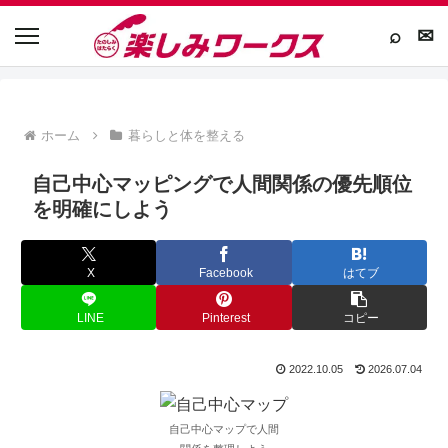
⌕
✉
ホーム
暮らしと体を整える
自己中心マッピングで人間関係の優先順位
を明確にしよう
X
Facebook
はてブ
LINE
Pinterest
コピー
2022.10.05
2026.07.04
自己中心マップで人間