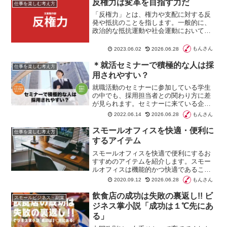
反権力は変革を目指す力だ
仕事を楽しむ考え方
「反権力」とは、権力や支配に対する反
発や抵抗のことを指します。一般的に、
政治的な抵抗運動や社会運動において用
いられる用語です。権力に対して批判的
な立場から、権力に対する抵抗や反乱を
もんさん
2023.06.02
2026.06.28
行い、社会の変革を目指すことが目的で
す。
＊就活セミナーで積極的な人は採
仕事を楽しむ考え方
用されやすい？
就職活動のセミナーに参加している学生
の中でも、採用担当者との関わり方に差
が見られます。セミナーに来ている企業
ブースは出入りが制限されていないにも
もんさん
2022.06.14
2026.06.28
かかわらず、積極的な行動をとっていな
い学生も多くいるようです。本コラムで
スモールオフィスを快適・便利に
仕事を楽しむ考え方
はセミナーに積極的になることのメリッ
するアイテム
トなとを説明しています。
スモールオフィスを快適で便利にするお
すすめのアイテムを紹介します。スモー
ルオフィスは機能的かつ快適であること
が使いやすさの秘訣です。本コラムでは
もんさん
2020.09.12
2026.06.28
浄水器、デスク、収納などの他、シェル
フや観葉植物などを紹介しています。
飲食店の成功は失敗の裏返し!! ビ
スモールビジネス・副業
ジネス掌小説「成功は１℃先にあ
る」