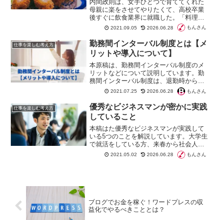
内間政則は、女手ひとつで育ててくれた
母親に楽をさせてやりたくて、高校卒業
後すぐに飲食業界に就職した。「料理学
校に通えない自分は、人の倍は働かなけ
もんさん
2021.09.05
2026.06.28
ればいけない」。そう考えた内間は、寝
る間も惜しんで修行に励んだ。そして、
勤務間インターバル制度とは【メ
仕事を楽しむ考え方
23歳のときに、念願の独立を果たす。
リットや導入について】
本原稿は、勤務間インターバル制度のメ
リットなどについて説明しています。勤
務間インターバル制度は、退勤時から出
勤時までに一定の休息を確保すること
もんさん
2021.07.25
2026.06.28
で、労働者の生活時間や睡眠時間を確保
する制度です。勤務間インターバル制度
優秀なビジネスマンが密かに実践
仕事を楽しむ考え方
を導入することで従業員の労働意欲や業
していること
務におけるミス、効率的な人材活用など
も期待されます。
本稿はた優秀なビジネスマンが実践して
いる5つのことを解説しています。大学生
で就活をしている方、来春から社会人に
なる方、新入社員でビジネススキルを向
もんさん
2021.05.02
2026.06.28
上させたい方、優秀な会社員になりたい
方におすすめの内容になっています。
ブログでお金を稼ぐ！ワードプレスの収
益化でやるべきこととは？