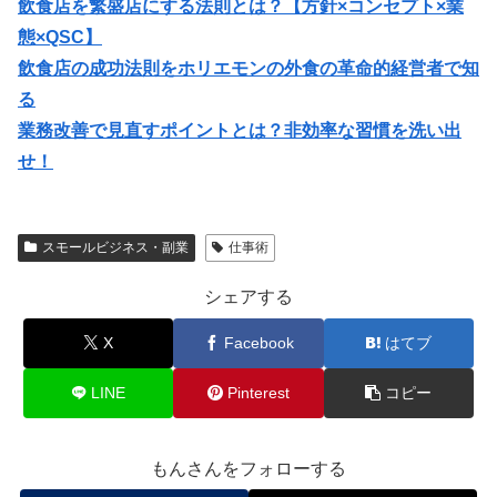
飲食店を繁盛店にする法則とは？【方針×コンセプト×業
態×QSC】
飲食店の成功法則をホリエモンの外食の革命的経営者で知
る
業務改善で見直すポイントとは？非効率な習慣を洗い出
せ！
スモールビジネス・副業
仕事術
シェアする
X
Facebook
はてブ
LINE
Pinterest
コピー
もんさんをフォローする