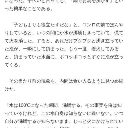
になった。手伝いと言っても、「鍋でお湯を沸かす」とい
った簡単なことである。
「子どもよりも役立たずだな」と、コンロの前でぼんや
りしていると、いつの間にか水が沸騰しきっていて、慌て
て火を消した。すると、あれだけブクブクと沸き立ってい
た泡が、一瞬にして鎮まった。もう一度、着火してみる
と、鎮まっていた水面に、ボコッボコッとすぐに泡が立っ
てくる。
その当たり前の現象を、内間は食い入るように見つめ続
けた。
「水は100℃になった瞬間、沸騰する。その事実を俺は知
っているけれど、この水自身は知らないに違いない。いつ
自分が沸騰するか知らないまま、じっと火にかけられてい