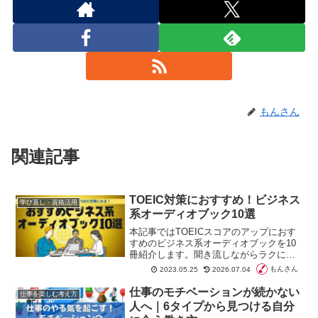
もんさん
関連記事
TOEIC対策におすすめ！ビジネス
学び直し・資格活用
系オーディオブック10選
本記事ではTOEICスコアのアップにおす
すめのビジネス系オーディオブックを10
冊紹介します。聞き流しながらラクに英
語とビジネススキルをアップしたい方は
もんさん
2023.05.25
2026.07.04
もちろん、人知れず語学力をアップした
い方、何より収入アップを図りたい方は
仕事のモチベーションが続かない
仕事を楽しむ考え方
ぜひお読みください。
人へ｜6タイプから見つける自分