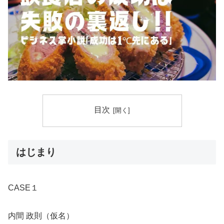
目次
はじまり
CASE１
内間 政則（仮名）