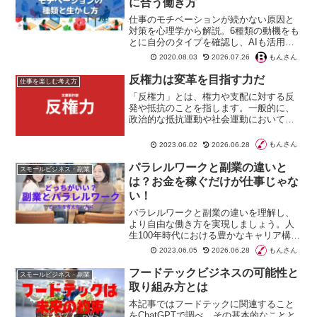
に合う働き方
仕事のモチベーションが続かない原因と
対策を心理学から解説。6種類の動機をも
とに自分のタイプを確認し、AIも活用し
ながら無理なく仕事を効率化する具体的
もんさん
2020.08.03
2026.07.26
な方法を紹介します。
反権力は変革を目指す力だ
仕事を楽しむ考え方
「反権力」とは、権力や支配に対する反
発や抵抗のことを指します。一般的に、
政治的な抵抗運動や社会運動において用
いられる用語です。権力に対して批判的
な立場から、権力に対する抵抗や反乱を
もんさん
2023.06.02
2026.06.28
行い、社会の変革を目指すことが目的で
す。
パラレルワークと副業の違いと
スモールビジネス・副業
は？お金を稼ぐだけが仕事じゃな
い！
パラレルワークと副業の違いを理解し、
より自由な働き方を実現しましょう。人
生100年時代における豊かなキャリア構築
のためのガイドラインとなる本記事をお
もんさん
2023.06.05
2026.06.28
読みください。
フードテックビジネスの可能性と
スモールビジネス・副業
取り組み方とは
本記事ではフードテックに関連すること
をChatGPTで調べ、その基本的なことと