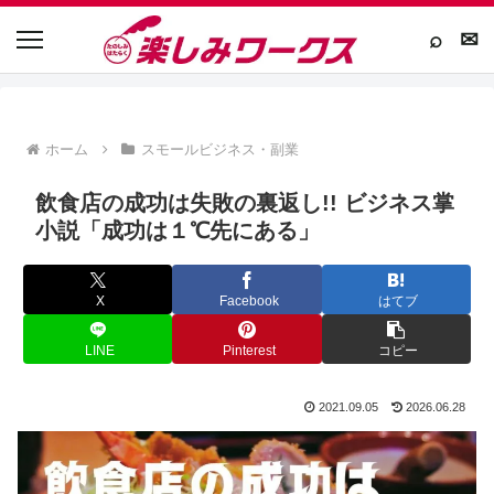
⌕
✉
ホーム
スモールビジネス・副業
飲食店の成功は失敗の裏返し!! ビジネス掌
小説「成功は１℃先にある」
X
Facebook
はてブ
LINE
Pinterest
コピー
2021.09.05
2026.06.28