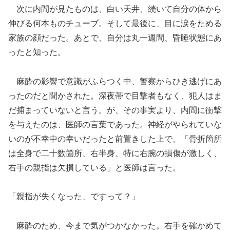
次に内間が見たものは、白い天井、続いて自分の体から
伸びる何本ものチューブ。そして最後に、目に涙をためる
家族の顔だった。あとで、自分は丸一週間、昏睡状態にあ
ったと知った。
麻酔の影響で意識がふらつく中、警察からひき逃げにあ
ったのだと聞かされた。深夜帯で目撃者もなく、犯人はま
だ捕まっていないと言う。が、その事実より、内間に衝撃
を与えたのは、医師の言葉であった。神経がやられていな
いのが不幸中の幸いだったと前置きした上で、「骨折箇所
は全身で二十数箇所、右半身、特に右腕の損傷が激しく、
右手の親指は欠損している」と医師は言った。
「親指が失くなった、ですって？」
麻酔のため、今まで気がつかなかった。右手を確かめて