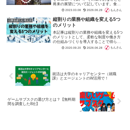
将来の展望について記しています。食品
業界で働いている人、これからビジネス
もんさん
2023.03.08
2026.06.28
を起業する人にオススメの内容になって
います。フードテックは人類の未来も左
縦割りの業務や組織を変える5つ
仕事を楽しむ考え方
右する取り組みになり補助金などの対象
のメリット
にもなっています、
本記事は縦割りの業務や組織を変える5つ
のメリットとして、柔軟な制度や働き方
の仕組みづくりを導入することで得られ
るメリットを紹介します。師弟制度に代
もんさん
2020.09.20
2026.06.28
表されるように、日本の働き方は「縦割
り」が主流でした。しかし、時代は変わ
り縦割りが弊害となることが多くなって
います。
就活は大学のキャリアセンター（就職
課）とエージェントのW活用で！
ゲームサブスクの選び方とは？【無料期
間を調査した8社】