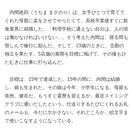
内間政則（うちま まさのり）は、女手ひとつで育てて
くれた母親に楽をさせてやりたくて、高校卒業後すぐに飲
食業界に就職した。「料理学校に通えない自分は、人の倍
は働かなければいけない」。そう考えた内間は、寝る間も
惜しんで修行に励んだ。そして、23歳のときに、念願の
独立を果たす。5店舗の展開を目標に掲げて、その後もひ
たむきに仕事に打ち込んだ。
目標は、15年で達成した。15年の間に、内間は結婚
し、娘も生まれた。その娘は今年、小学生になる。母親も
依然、健在だ。もうすぐ還暦を迎えるが、最近スイミング
クラブに通いだしたという。仕送りするたびにくれるお礼
のメールも、今だに欠かさない。それどころか、絵文字ま
で使いこなすようになっている。