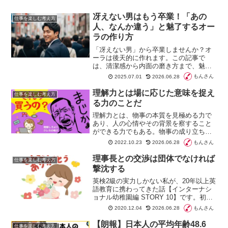
冴えない男はもう卒業！「あの
仕事を楽しむ考え方
人、なんか違う」と魅了するオー
ラの作り方
「冴えない男」から卒業しませんか？オ
ーラは後天的に作れます。この記事で
は、清潔感から内面の磨き方まで、魅力
的なオーラを放つ男になるための具体的
もんさん
2025.07.01
2026.06.28
な方法を徹底解説。自信を手に入れ、仕
事も恋愛も好転させる「あの人、なんか
理解力とは場に応じた意味を捉え
仕事を楽しむ考え方
違う」存在になるための完全ガイドで
る力のことだ
す。
理解力とは、物事の本質を見極める力で
あり、人の心情やその背景を察すること
ができる力でもある。物事の成り立ちを
整理して構造化することで、本質的なこ
もんさん
2022.10.23
2026.06.28
との把握にも役立つ力である。対象が人
の場合は、理解することで関係性の改善
理事長との交渉は団体でなければ
仕事を楽しむ考え方
にも役立つ
撃沈する
英検2級の実力しかない私が、20年以上英
語教育に携わってきた話【インターナシ
ョナル幼稚園編 STORY 10】です。初め
て勤務したインターナショナル幼稚園で
もんさん
2020.12.04
2026.06.28
杏はある決心をします。本編の最終回で
す。
【朗報】日本人の平均年齢48.6
仕事を楽しむ考え方