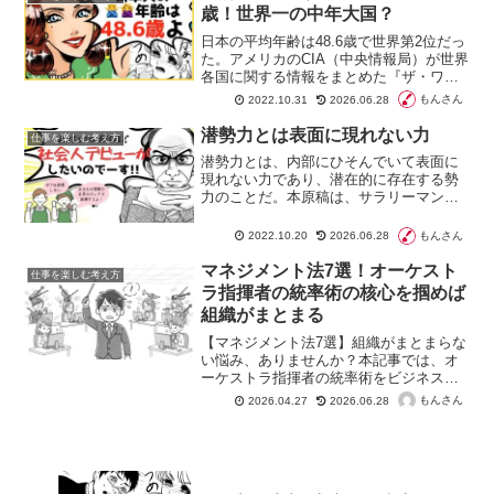
歳！世界一の中年大国？
日本の平均年齢は48.6歳で世界第2位だっ
た。アメリカのCIA（中央情報局）が世界
各国に関する情報をまとめた『ザ・ワー
ルド・ファクトブック2022』（英語: The
もんさん
2022.10.31
2026.06.28
World Factbook）に記されている。日本
の統計によると、平均年齢は47.2歳とな
潜勢力とは表面に現れない力
仕事を楽しむ考え方
っている
潜勢力とは、内部にひそんでいて表面に
現れない力であり、潜在的に存在する勢
力のことだ。本原稿は、サラリーマンデ
ビューをしたい方に潜勢力の力を発揮し
てそれを実現する方法について記してい
もんさん
2022.10.20
2026.06.28
る。潜勢力は潜在力のエンジンのような
もので、習慣によって育てられる。
マネジメント法7選！オーケスト
仕事を楽しむ考え方
ラ指揮者の統率術の核心を掴めば
組織がまとまる
【マネジメント法7選】組織がまとまらな
い悩み、ありませんか？本記事では、オ
ーケストラ指揮者の統率術をビジネスに
応用する具体的な方法を解説。メンバー
もんさん
2026.04.27
2026.06.28
の主体性を引き出し、一体感を生むため
のヒントが満載です。明日から使える実
践的なアプローチで、あなたのチームを
最高の交響楽団に変えましょう。