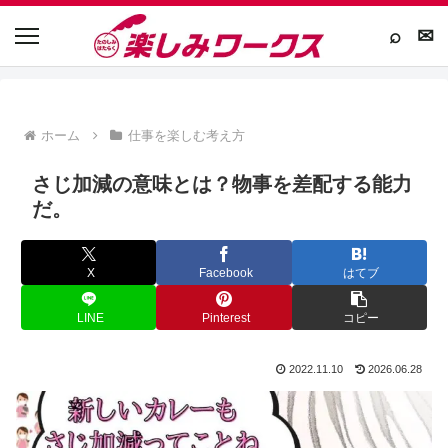
⌕
✉
ホーム
仕事を楽しむ考え方
さじ加減の意味とは？物事を差配する能力
だ。
X
Facebook
はてブ
LINE
Pinterest
コピー
2022.11.10
2026.06.28