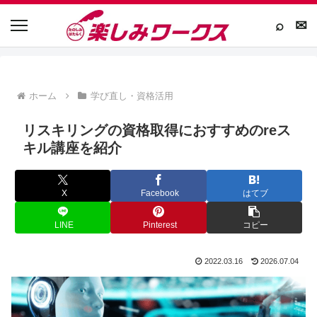
⌕
✉
ホーム
学び直し・資格活用
リスキリングの資格取得におすすめのreス
キル講座を紹介
X
Facebook
はてブ
LINE
Pinterest
コピー
2022.03.16
2026.07.04