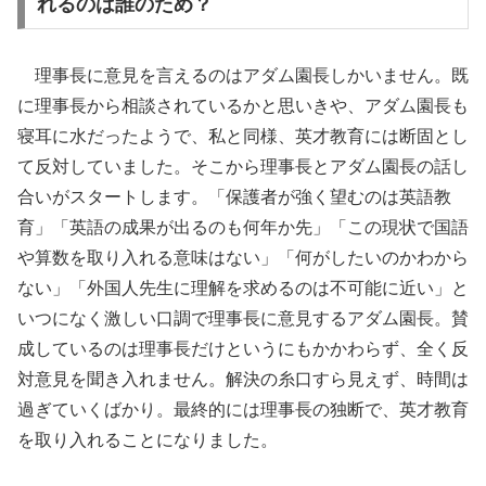
れるのは誰のため？
理事長に意見を言えるのはアダム園長しかいません。既
に理事長から相談されているかと思いきや、アダム園長も
寝耳に水だったようで、私と同様、英才教育には断固とし
て反対していました。そこから理事長とアダム園長の話し
合いがスタートします。「保護者が強く望むのは英語教
育」「英語の成果が出るのも何年か先」「この現状で国語
や算数を取り入れる意味はない」「何がしたいのかわから
ない」「外国人先生に理解を求めるのは不可能に近い」と
いつになく激しい口調で理事長に意見するアダム園長。賛
成しているのは理事長だけというにもかかわらず、全く反
対意見を聞き入れません。解決の糸口すら見えず、時間は
過ぎていくばかり。最終的には理事長の独断で、英才教育
を取り入れることになりました。