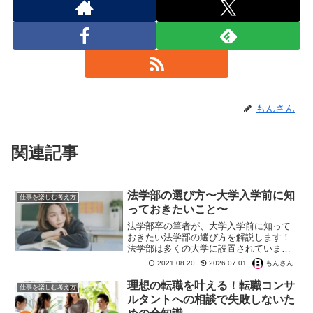
もんさん
関連記事
法学部の選び方〜大学入学前に知
仕事を楽しむ考え方
っておきたいこと〜
法学部卒の筆者が、大学入学前に知って
おきたい法学部の選び方を解説します！
法学部は多くの大学に設置されています
が、大学独自のカラーが顕著に表れる学
もんさん
2021.08.20
2026.07.01
部でもあると言えます。入学してみない
とわからないポイントをまとめてみまし
理想の転職を叶える！転職コンサ
仕事を楽しむ考え方
た。
ルタントへの相談で失敗しないた