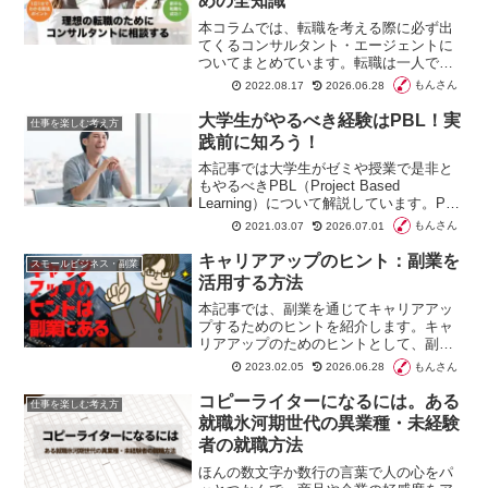
めの全知識
本コラムでは、転職を考える際に必ず出
てくるコンサルタント・エージェントに
ついてまとめています。転職は一人で進
めることもできますが、エージェントに
もんさん
2022.08.17
2026.06.28
相談して転職することを検討してみるの
はありではないでしょうか。
大学生がやるべき経験はPBL！実
仕事を楽しむ考え方
践前に知ろう！
本記事では大学生がゼミや授業で是非と
もやるべきPBL（Project Based
Learning）について解説しています。PBL
は、学生時代にしか経験できない実践的
もんさん
2021.03.07
2026.07.01
な学びです。学生が得られるスキルや失
敗の原因なども掲載しています。
キャリアアップのヒント：副業を
スモールビジネス・副業
活用する方法
本記事では、副業を通じてキャリアアッ
プするためのヒントを紹介します。キャ
リアアップのためのヒントとして、副業
を活用することが挙げられます。副業に
もんさん
2023.02.05
2026.06.28
は新しいスキルの習得やキャリアアップ
のチャンスの掴み、自己成長の促進な
コピーライターになるには。ある
仕事を楽しむ考え方
ど、多くのメリットがあります。
就職氷河期世代の異業種・未経験
者の就職方法
ほんの数文字か数行の言葉で人の心をパ