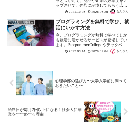
ッとつかんで、商品や企業の好感度をア
ップさせて、強烈に記憶してもらう広告
やCMを考えるコピーライター。ここでは
もんさん
2021.10.25
2026.06.28
僕の体験をもとにコピーライターのなり
方を紹介していこうと思います。
プログラミングを無料で学び、就
学び直し・資格活用
活にいかす方法
今、プログラミングが無料で学べてしか
も就活に活かせるサービスが登場してい
ます。ProgrammerCollegeやテックベー
スです。実践学習を通して、仕事への理
もんさん
2022.03.14
2026.07.04
解を深められます。就活もサポートして
もらえるのも心強いですね。
心理学部の選び方〜大学入学前に調べて
おきたいこと〜
給料日が毎月2回以上になる！社会人に副
業をすすめする理由