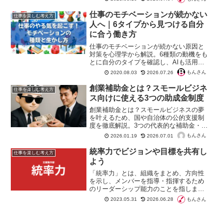
康やエネルギー、意欲、強靭さ、創造力
などが生命力の一部です。
仕事のモチベーションが続かない
仕事を楽しむ考え方
人へ｜6タイプから見つける自分
に合う働き方
仕事のモチベーションが続かない原因と
対策を心理学から解説。6種類の動機をも
とに自分のタイプを確認し、AIも活用し
ながら無理なく仕事を効率化する具体的
もんさん
2020.08.03
2026.07.26
な方法を紹介します。
創業補助金とは？スモールビジネ
仕事を楽しむ考え方
ス向けに使える3つの助成金制度
創業補助金とは？スモールビジネスの夢
を叶えるため、国や自治体の公的支援制
度を徹底解説。3つの代表的な補助金・助
成金について、対象者、申請のコツ、注
もんさん
2026.01.19
2026.07.01
意点を分かりやすくお伝えし、開業資金
の不安解消を応援します。
統率力でビジョンや目標を共有し
仕事を楽しむ考え方
よう
「統率力」とは、組織をまとめ、方向性
を示し、メンバーを指導・指揮するため
のリーダーシップ能力のことを指しま
す。リーダーシップという言葉は幅広い
もんさん
2023.05.31
2026.06.28
意味を持ちますが、「統率力」という言
葉は、特に組織を率いる上で必要な能力