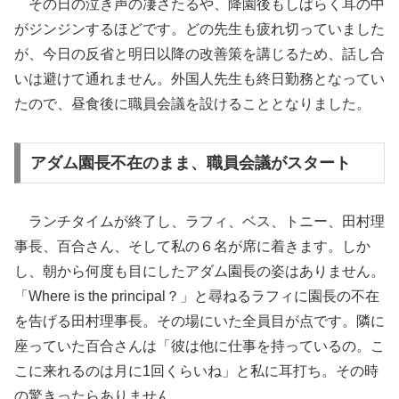
その日の泣き声の凄さたるや、降園後もしばらく耳の中
がジンジンするほどです。どの先生も疲れ切っていました
が、今日の反省と明日以降の改善策を講じるため、話し合
いは避けて通れません。外国人先生も終日勤務となってい
たので、昼食後に職員会議を設けることとなりました。
アダム園長不在のまま、職員会議がスタート
ランチタイムが終了し、ラフィ、ベス、トニー、田村理
事長、百合さん、そして私の６名が席に着きます。しか
し、朝から何度も目にしたアダム園長の姿はありません。
「Where is the principal？」と尋ねるラフィに園長の不在
を告げる田村理事長。その場にいた全員目が点です。隣に
座っていた百合さんは「彼は他に仕事を持っているの。こ
こに来れるのは月に1回くらいね」と私に耳打ち。その時
の驚きったらありません。