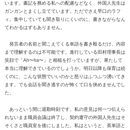
います。書記を務める私への配慮などなく、外国人先生は
ガンガンとまくし立てています。ただでさえ早口のラフ
ィ。集中していても聞き取りにくいのに、書きながらなん
てわかるはずもありません。
発言者の名前と聞こえてくる単語を書き殴るだけ、内容
まで理解するのは不可能です。進行している田村理事長は
笑顔で「Ah〜ha〜」と相槌を打っていますが、果たして
本当に理解できているのでしょうか。明日以降も保育は続
くのに、こんな状態でいいのかと怒りはふつふつ湧いてき
ます。でも会話を聞き逃すのが怖くて口を挟めませんでし
た。
あっという間に退勤時刻です。私の意見は何一つ伝えら
れないまま職員会議は終了し、契約遵守の外国人先生はそ
そくさと職員室を後にしました。私はというと、英単語と