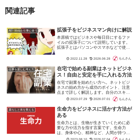
関連記事
拡張子をビジネスマン向けに解説
AI・Webを仕事に使う
本原稿ではビジネスや毎日目にするファ
イルの拡張子について説明しています。
拡張子とはパソコンやスマホなどで使用
するファイルの種類を識別するために使
われる文字列のことです。通常はファイ
もんさん
2022.11.28
2026.06.28
ルの末尾にピリオドで区切られていま
す。
在宅で始める副業はネットビジネ
仕事を楽しむ考え方
ス！自由と安定を手に入れる方法
在宅で副業を始めたい方へ。ネットビジ
ネスの始め方から成功のポイント、注意
点まで詳しく解説します。自分のスキル
を活かし、時間と場所に縛られない働き
もんさん
2023.07.29
2026.07.01
方を実現しましょう。経済的自由と時間
的自由を手に入れ、豊かな生活を目指す
生命力をビジネスに活かす方法が
暮らしと体を整える
一助となる情報を提供します。
ある
生命力とは、生物が生きていくために必
要な力や活力を指す言葉です。生命力
は、身体や心、精神など、人間が持つあ
らゆる面に関係します。具体的には、健
もんさん
2023.08.10
2026.07.04