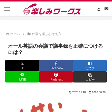
⌕
✉
ホーム
仕事を楽しむ考え方
オール英語の会議で議事録を正確につける
には？
X
Facebook
はてブ
LINE
Pinterest
コピー
2020.11.18
2026.06.28