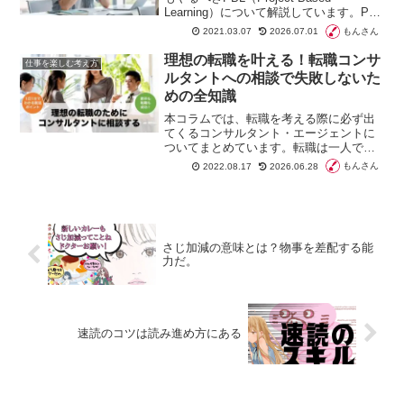
Learning）について解説しています。PBL
は、学生時代にしか経験できない実践的
もんさん
2021.03.07
2026.07.01
な学びです。学生が得られるスキルや失
敗の原因なども掲載しています。
理想の転職を叶える！転職コンサ
仕事を楽しむ考え方
ルタントへの相談で失敗しないた
めの全知識
本コラムでは、転職を考える際に必ず出
てくるコンサルタント・エージェントに
ついてまとめています。転職は一人で進
めることもできますが、エージェントに
もんさん
2022.08.17
2026.06.28
相談して転職することを検討してみるの
はありではないでしょうか。
さじ加減の意味とは？物事を差配する能
力だ。
速読のコツは読み進め方にある