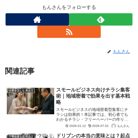
もんさんをフォローする
もんさん
関連記事
スモールビジネス向けチラシ集客
仕事を楽しむ考え方
術｜地域密着で効果を出す基本戦
略
スモールビジネスの地域密着型集客にチ
ラシは効果的！本記事では、初心者でも
わかるチラシ・フリーペーパーの作り方
から配布、効果測定、費用対効果まで徹
もんさん
2026.01.12
2026.07.01
底解説。アナログ広告でファンを増や
し、売上アップに繋げる具体的な戦略と
ドリブンの本当の意味とは？起点
仕事を楽しむ考え方