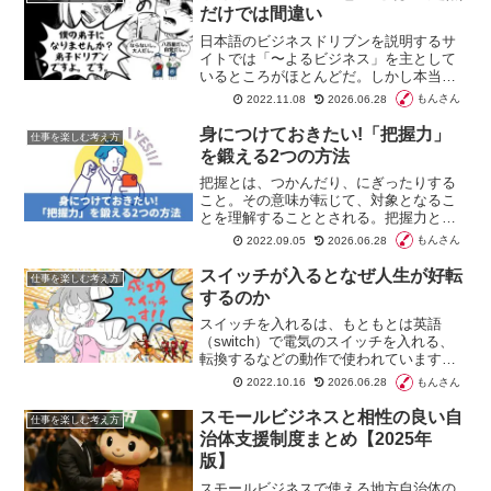
コツをご紹介します。
だけでは間違い
日本語のビジネスドリブンを説明するサ
イトでは「〜よるビジネス」を主として
いるところがほとんどだ。しかし本当に
重要なことは「成功するための努力す
もんさん
2022.11.08
2026.06.28
る」という意味が含まれていることだ。
外来語の中には、複数の意味が込められ
身につけておきたい!「把握力」
仕事を楽しむ考え方
ていることを考える必要がある。
を鍛える2つの方法
把握とは、つかんだり、にぎったりする
こと。その意味が転じて、対象となるこ
とを理解することとされる。把握力と
は、物事を理解する力（スキル）のこと
もんさん
2022.09.05
2026.06.28
となる。「把握力」を鍛えるには、主に
２つの方法がある。まず、自分を把握す
スイッチが入るとなぜ人生が好転
仕事を楽しむ考え方
ること。次に対象となる相手を把握する
するのか
ことだ。
スイッチを入れるは、もともとは英語
（switch）で電気のスイッチを入れる、
転換するなどの動作で使われています。
考えや方法などを切り替えるという意味
もんさん
2022.10.16
2026.06.28
から、感情や物の捉え方に変化が生じた
瞬間の人の様子や自分の気持ちを「スイ
スモールビジネスと相性の良い自
仕事を楽しむ考え方
ッチが入った」と表すことがあります。
治体支援制度まとめ【2025年
やる気スイッチ、仕事スイッチなどの言
版】
い方があります。
スモールビジネスで使える地方自治体の