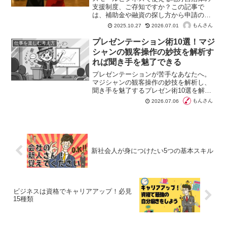
支援制度、ご存知ですか？この記事で
は、補助金や融資の探し方から申請のコ
ツまでを網羅的に解説。あなたの事業に
もんさん
2025.10.27
2026.07.01
ぴったりの制度を見つけ、資金面の不安
を解消するヒントが満載です。
プレゼンテーション術10選！マジ
仕事を楽しむ考え方
シャンの観客操作の妙技を解析す
れば聞き手を魅了できる
プレゼンテーションが苦手なあなたへ。
マジシャンの観客操作の妙技を解析し、
聞き手を魅了するプレゼン術10選を解説
します。今日から使える実践テクニック
もんさん
2026.07.06
で、あなたのプレゼンを「情報伝達」か
ら「感動体験」へと昇華させましょう。
新社会人が身につけたい5つの基本スキル
ビジネスは資格でキャリアアップ！必見
15種類