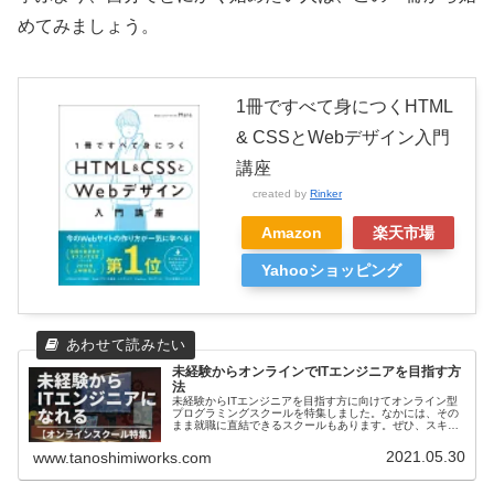
めてみましょう。
1冊ですべて身につくHTML
& CSSとWebデザイン入門
講座
created by
Rinker
Amazon
楽天市場
Yahooショッピング
未経験からオンラインでITエンジニアを目指す方
法
未経験からITエンジニアを目指す方に向けてオンライン型
プログラミングスクールを特集しました。なかには、その
まま就職に直結できるスクールもあります。ぜひ、スキル
アップ、キャリアアップのためにご活用ください。
2021.05.30
www.tanoshimiworks.com