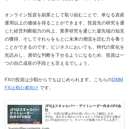
オンライン投資を副業として取り組むことで、単なる資産
運用以上の価値を得ることができます。投資先の研究を通
じた経営判断能力の向上、業界研究を通じた最先端の知見
の獲得、そしてそれらをもとに未来の潮流を読む力を養う
ことができるのです。ビジネスにおいても、時代の変化を
先読みし、適切な判断を下せるようになるため、投資は一
つの自己成長の手段とも言えるでしょう。
FXの投資は少額からでもはじめられます。こちらの
DMM
FXは初心者向け
です。
JFXはスキャルパー・デイトレーダー向きのFX会
社
さて、今回の記事はJFXの使い方について解説します。
JFXは、言わずと知れたスキャルピングOKを公言する数少
ないFX会社のひとつ。チャートや各種プログラムを見ても
スキャルパーのために用意されているといえます
happylifecontents.com